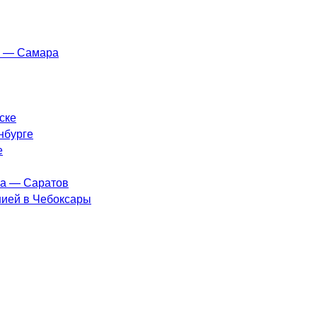
а — Самара
ске
нбурге
е
ва — Саратов
нией в Чебоксары