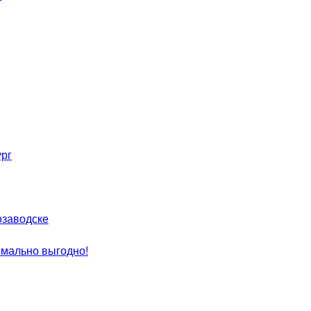
ург
заводске
имально выгодно!