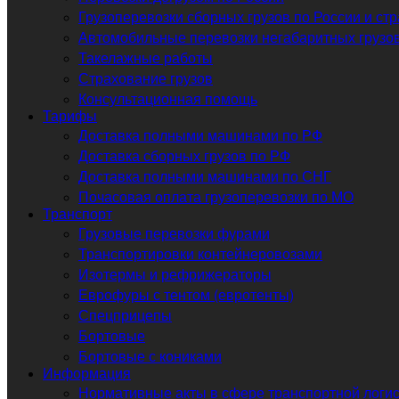
Грузоперевозки сборных грузов по России и ст
Автомобильные перевозки негабаритных грузов
Такелажные работы
Страхование грузов
Консультационная помощь
Тарифы
Доставка полными машинами по РФ
Доставка сборных грузов по РФ
Доставка полными машинами по СНГ
Почасовая оплата грузоперевозки по МО
Транспорт
Грузовые перевозки фурами
Транспортировки контейнеровозами
Изотермы и рефрижераторы
Еврофуры с тентом (евротенты)
Спецприцепы
Бортовые
Бортовые с кониками
Информация
Нормативные акты в сфере транспортной логис