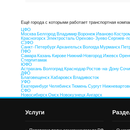
Ещё города с которыми работает транспортная ком
ЦФО
Москва
Белгород
Владимир
Воронеж
Иваново
Костро
Красногорск
Электросталь
Орехово-Зуево
Сергиев-п
СЗФО
Санкт-Петербург
Архангельск
Вологда
Мурманск
Пет
ПФО
Самара
Казань
Кирове
Нижний Новгород
Ижевск
Орен
Стерлитамак
ЮФО
Астрахань
Волгоград
Краснодар
Ростов-на-Дону
Соч
ДФО
Благовещенск
Хабаровск
Владивосток
УФО
Екатеринбург
Челябинск
Тюмень
Сургут
Нижневартов
СФО
Новосибирск
Омск
Новокузнецк
Ангарск
Услуги
Разд