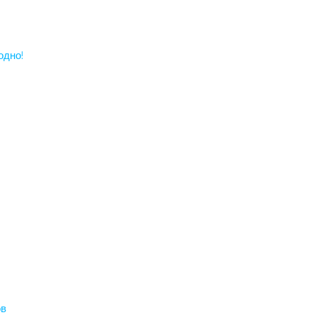
одно!
ов