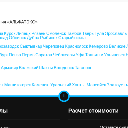
пания «АЛЬФАТЭКС»
ма
Курск
Липецк
Рязань
Смоленск
Тамбов
Тверь
Тула
Ярославль
осад
Обнинск
Дубна
Рыбинск
Старый оскол
розаводск
Сыктывкар
Череповец
Красноярск
Кемерово
Великие 
бург
Пенза
Пермь
Саратов
Чебоксары
Уфа
Тольятти
Ульяновск
и
Армавир
Волжский
Шахты
Вогодонск
Таганрог
ск
Магнитогорск
Каменск-Уральский
Ханты-Мансийск
Златоуст
елы
Расчет стоимости
Оставьте онл