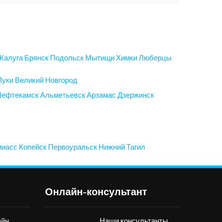
Калуга
Брянск
Подольск
Мытищи
Химки
Люберцы
Луки
Великий Новгород
Нефтекамск
Альметьевск
Арзамас
Дзержинск
миасс
Копейск
Первоуральск
Нижний Тагил
Онлайн-консультант
айн
Наши консультанты