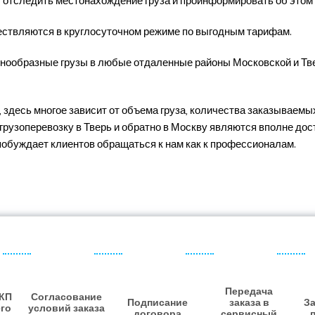
 отследить местонахождение груза и проинформировать об этом 
ществляются в круглосуточном режиме по выгодным тарифам.
нообразные грузы в любые отдаленные районы Московской и Тв
 здесь многое зависит от объема груза, количества заказываемы
а грузоперевозку в Тверь и обратно в Москву являются вполне до
 побуждает клиентов обращаться к нам как к профессионалам.
Передача
 КП
Согласование
Подписание
заказа в
За
его
условий заказа
договора
сервисный