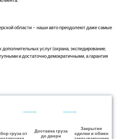
клиента.
ерской области – наши авто преодолеют даже самые
х дополнительных услуг (охрана, экспедирование,
ступными и достаточно демократичными, а гарантия
Закрытие
Доставка груза
бор груза от
сделки и обмен
до двери
поставщика
закрывающими