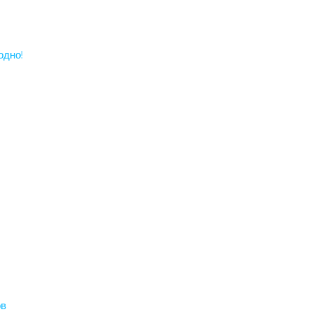
одно!
ов