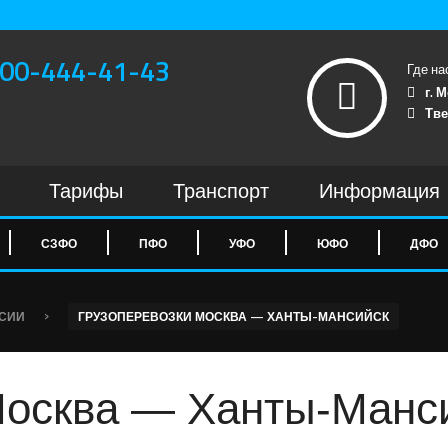
00-444-41-43
Где на
г. 
Тве
Тарифы
Транспорт
Информация
СЗФО
ПФО
УФО
ЮФО
ДФО
›
ССИИ
ГРУЗОПЕРЕВОЗКИ МОСКВА — ХАНТЫ-МАНСИЙСК
Москва — Ханты-Манс