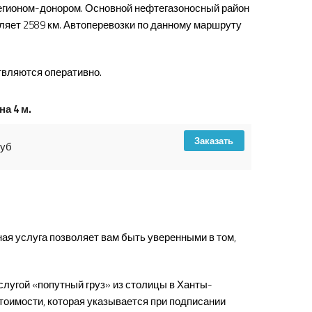
егионом-донором. Основной нефтегазоносный район
вляет
2589
км. Автоперевозки по данному маршруту
вляются оперативно.
на 4 м.
Заказать
руб
ая услуга позволяет вам быть уверенными в том,
слугой «попутный груз» из столицы в Ханты-
тоимости, которая указывается при подписании