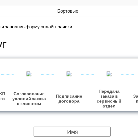
Бортовые
ли заполнив форму онлайн-заявки.
уг
Передача
 КП
Согласование
Подписание
заказа в
За
его
условий заказа
договора
сервисный
с клиентом
отдел