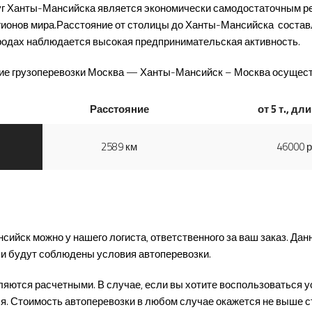
уг Ханты-Мансийска является экономически самодостаточным р
гионов мира.Расстояние от столицы до Ханты-Мансийска соста
городах наблюдается высокая предпринимательская активность.
ние грузоперевозки Москва — Ханты-Мансийск – Москва осущест
Расстояние
от 5 т., дли
2589 км
46000 
ск можно у нашего логиста, ответственного за ваш заказ. Данн
, и будут соблюдены условия автоперевозки.
ляются расчетными. В случае, если вы хотите воспользоваться у
я. Стоимость автоперевозки в любом случае окажется не выше с