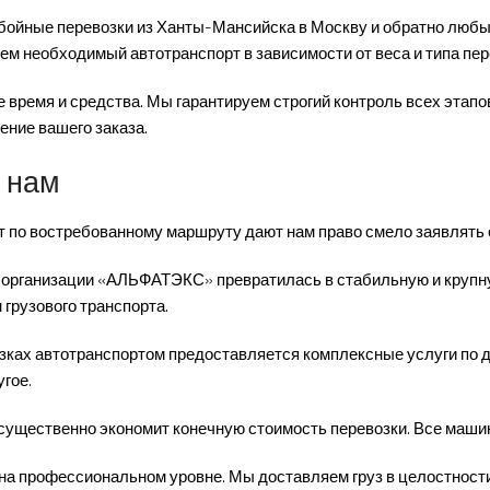
бойные перевозки из Ханты-Мансийска в Москву и обратно любых
ем необходимый автотранспорт в зависимости от веса и типа пе
 время и средства. Мы гарантируем строгий контроль всех этапо
ение вашего заказа.
 нам
т по востребованному маршруту дают нам право смело заявлять 
й организации «АЛЬФАТЭКС» превратилась в стабильную и круп
грузового транспорта.
озках автотранспортом предоставляется комплексные услуги по д
гое.
 существенно экономит конечную стоимость перевозки. Все маши
а профессиональном уровне. Мы доставляем груз в целостности