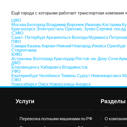
Ещё города с которыми работает транспортная компани
ЦФО
Москва
Белгород
Владимир
Воронеж
Иваново
Кострома
Ку
Красногорск
Электросталь
Орехово-Зуево
Сергиев-посад
СЗФО
Санкт-Петербург
Архангельск
Вологда
Мурманск
Петроза
ПФО
Самара
Казань
Кирове
Нижний Новгород
Ижевск
Оренбург
Стерлитамак
ЮФО
Астрахань
Волгоград
Краснодар
Ростов-на-Дону
Сочи
Арм
ДФО
Благовещенск
Хабаровск
Владивосток
УФО
Екатеринбург
Челябинск
Тюмень
Сургут
Нижневартовск
Ма
СФО
Новосибирск
Омск
Новокузнецк
Ангарск
Услуги
Разделы
Перевозка полными машинами по РФ
О компани